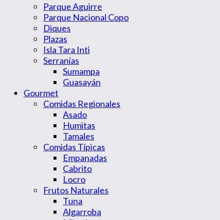
Parque Aguirre
Parque Nacional Copo
Diques
Plazas
Isla Tara Inti
Serranías
Sumampa
Guasayán
Gourmet
Comidas Regionales
Asado
Humitas
Tamales
Comidas Típicas
Empanadas
Cabrito
Locro
Frutos Naturales
Tuna
Algarroba