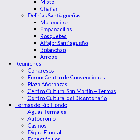
Mistol
Chañar
Delicias Santiagueñas
Moroncitos
Empanadillas
Rosquetes
Alfajor Santiagueño
Bolanchao
Arrope
Reuniones
Congresos
Forum Centro de Convenciones
Plaza Añoranzas
Centro Cultural San Martín – Termas
Centro Cultural del Bicentenario
Termas de Rio Hondo
Aguas Termales
Autódromo
Casinos
Dique Frontal
Espectáculos