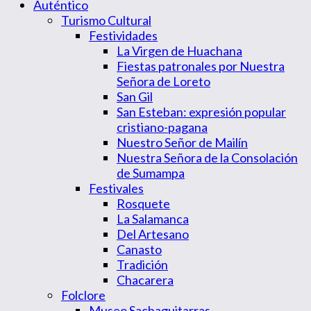
Auténtico
Turismo Cultural
Festividades
La Virgen de Huachana
Fiestas patronales por Nuestra
Señora de Loreto
San Gil
San Esteban: expresión popular
cristiano-pagana
Nuestro Señor de Mailín
Nuestra Señora de la Consolación
de Sumampa
Festivales
Rosquete
La Salamanca
Del Artesano
Canasto
Tradición
Chacarera
Folclore
Museo Sachaguitarras