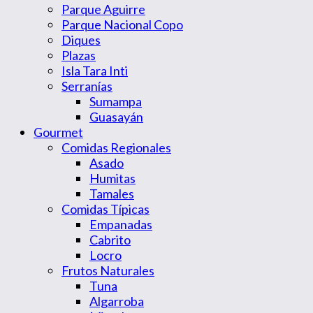
Parque Aguirre
Parque Nacional Copo
Diques
Plazas
Isla Tara Inti
Serranías
Sumampa
Guasayán
Gourmet
Comidas Regionales
Asado
Humitas
Tamales
Comidas Típicas
Empanadas
Cabrito
Locro
Frutos Naturales
Tuna
Algarroba