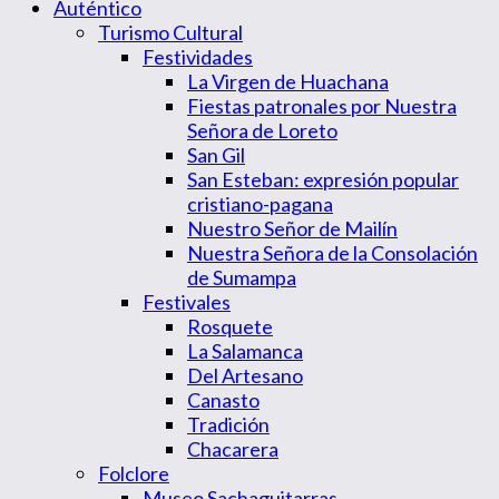
Auténtico
Turismo Cultural
Festividades
La Virgen de Huachana
Fiestas patronales por Nuestra
Señora de Loreto
San Gil
San Esteban: expresión popular
cristiano-pagana
Nuestro Señor de Mailín
Nuestra Señora de la Consolación
de Sumampa
Festivales
Rosquete
La Salamanca
Del Artesano
Canasto
Tradición
Chacarera
Folclore
Museo Sachaguitarras