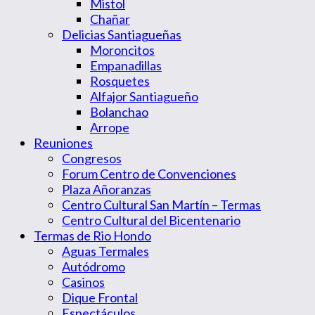
Mistol
Chañar
Delicias Santiagueñas
Moroncitos
Empanadillas
Rosquetes
Alfajor Santiagueño
Bolanchao
Arrope
Reuniones
Congresos
Forum Centro de Convenciones
Plaza Añoranzas
Centro Cultural San Martín – Termas
Centro Cultural del Bicentenario
Termas de Rio Hondo
Aguas Termales
Autódromo
Casinos
Dique Frontal
Espectáculos