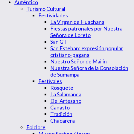
Auténtico
Turismo Cultural
Festividades
La Virgen de Huachana
Fiestas patronales por Nuestra
Señora de Loreto
San Gil
San Esteban: expresión popular
cristiano-pagana
Nuestro Señor de Mailín
Nuestra Señora de la Consolación
de Sumampa
Festivales
Rosquete
La Salamanca
Del Artesano
Canasto
Tradición
Chacarera
Folclore
Museo Sachaguitarras