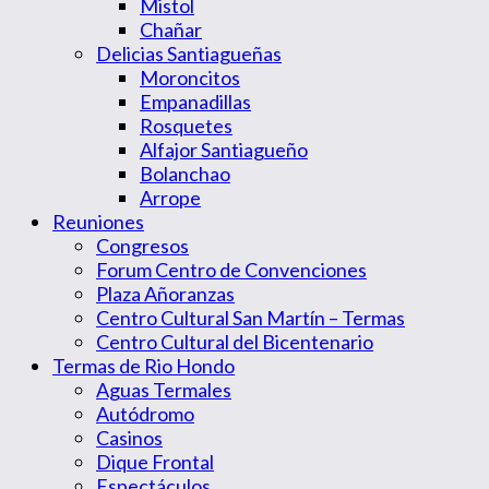
Mistol
Chañar
Delicias Santiagueñas
Moroncitos
Empanadillas
Rosquetes
Alfajor Santiagueño
Bolanchao
Arrope
Reuniones
Congresos
Forum Centro de Convenciones
Plaza Añoranzas
Centro Cultural San Martín – Termas
Centro Cultural del Bicentenario
Termas de Rio Hondo
Aguas Termales
Autódromo
Casinos
Dique Frontal
Espectáculos