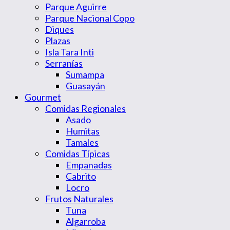
Parque Aguirre
Parque Nacional Copo
Diques
Plazas
Isla Tara Inti
Serranías
Sumampa
Guasayán
Gourmet
Comidas Regionales
Asado
Humitas
Tamales
Comidas Típicas
Empanadas
Cabrito
Locro
Frutos Naturales
Tuna
Algarroba