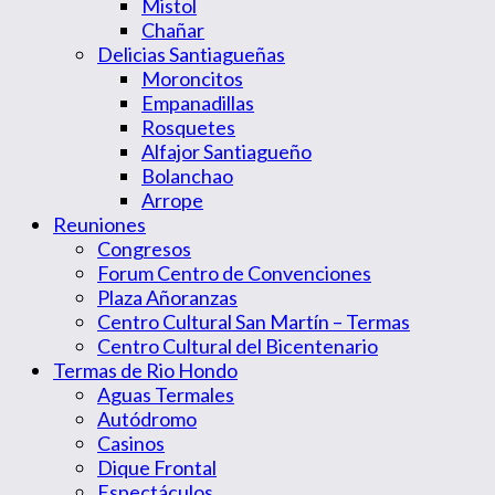
Mistol
Chañar
Delicias Santiagueñas
Moroncitos
Empanadillas
Rosquetes
Alfajor Santiagueño
Bolanchao
Arrope
Reuniones
Congresos
Forum Centro de Convenciones
Plaza Añoranzas
Centro Cultural San Martín – Termas
Centro Cultural del Bicentenario
Termas de Rio Hondo
Aguas Termales
Autódromo
Casinos
Dique Frontal
Espectáculos