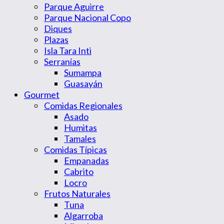
Parque Aguirre
Parque Nacional Copo
Diques
Plazas
Isla Tara Inti
Serranías
Sumampa
Guasayán
Gourmet
Comidas Regionales
Asado
Humitas
Tamales
Comidas Típicas
Empanadas
Cabrito
Locro
Frutos Naturales
Tuna
Algarroba