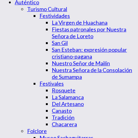
Auténtico
Turismo Cultural
Festividades
La Virgen de Huachana
Fiestas patronales por Nuestra
Señora de Loreto
San Gil
San Esteban: expresión popular
cristiano-pagana
Nuestro Señor de Mailín
Nuestra Señora de la Consolación
de Sumampa
Festivales
Rosquete
La Salamanca
Del Artesano
Canasto
Tradición
Chacarera
Folclore
Museo Sachaguitarras